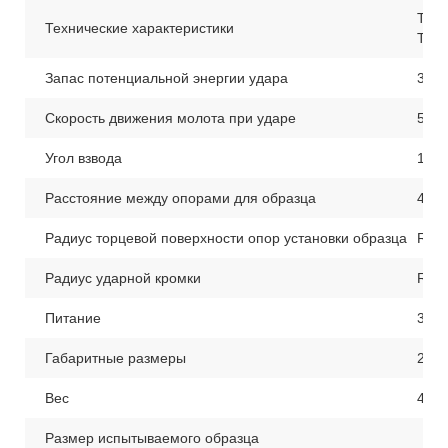
TIME
Технические характеристики
TIM
Запас потенциальной энергии удара
300/
Скорость движения молота при ударе
5.2 
Угол взвода
150°
Расстояние между опорами для образца
40 
Радиус торцевой поверхности опор установки образца
R1-1
Радиус ударной кромки
R2-2
Питание
380В
Габаритные размеры
2124
Вес
450 
Размер испытываемого образца
10