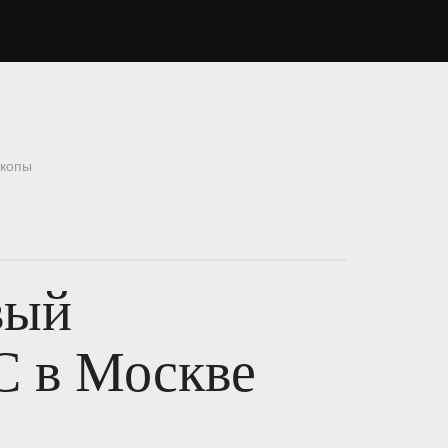
скопы
вый
C в Москве