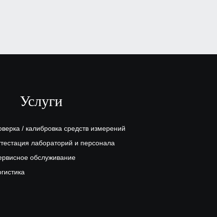
Стационарный
магнитопорошковый
дефектоскоп Craftest UMDE 2500
AC/DC
₽
, по запросу
Заказать
Услуги
оверка / калибровка средств измерений
ттестация лабораторий и персонала
ервисное обслуживание
огистика
Стационарный
магнитопорошковый
дефектоскоп Craftest UMDE