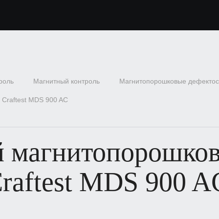
роль
Магнитный контроль
Магнитопорошковые дефекто
Craftest MDS 900 AC
й магнитопорошко
raftest MDS 900 A