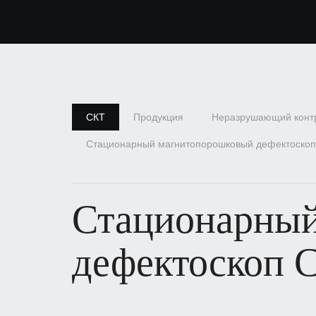
СКТ
Продукция
Неразрушающий конт
Стационарный магнитопорошковый дефектоскоп 
Стационарны
дефектоскоп C