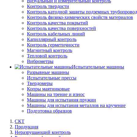
Визуальный и измерительный контроль
Контроль твердости
Контроль катодной защиты подземных трубопрово
Контроль физико-химических свойств материалов
Контроль качества покрытий
Контроль качества поверхностей
Контроль кабельных линий
Капиллярный контроль
Контроль герметичности
Магнитный контроль
Тепловой контроль
Виброметры
Испытательные машины
Разрывные машины
Испытательные прессы
Твердомеры
Копры маятниковые
Машины на трение и износ
Машины для испытания пружин
Машины для испытания металлов на кручение
Подготовка образцов
СКТ
Продукция
Неразрушающий контроль