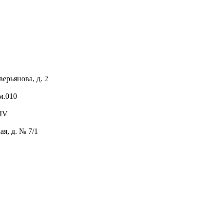
ерьянова, д. 2
м.010
 IV
я, д. № 7/1