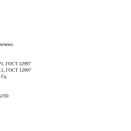
ничено
Р1, ГОСТ 12997
L1, ГОСТ 12997
 Гц
х350