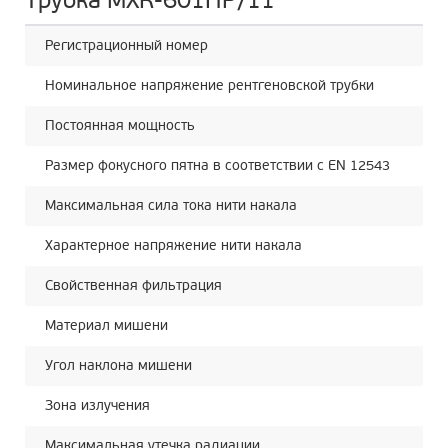
Трубка MXR-601HP/11
Регистрационный номер
91
Номинальное напряжение рентгеновской трубки
60
Постоянная мощность
70
Размер фокусного пятна в соответствии с EN 12543
d="
Максимальная сила тока нити накала
4.1
Характерное напряжение нити накала
2.3
Свойственная фильтрация
3 
Материал мишени
W
Угол наклона мишени
11
Зона излучения
40
Максимальная утечка радиации
5 